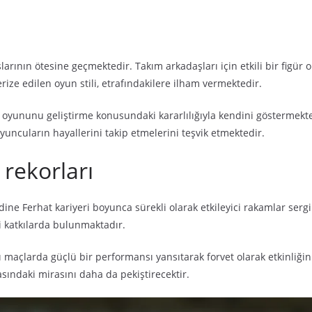
larının ötesine geçmektedir. Takım arkadaşları için etkili bir figür
terize edilen oyun stili, etrafındakilere ilham vermektedir.
 ve oyununu geliştirme konusundaki kararlılığıyla kendini göstermek
oyuncuların hayallerini takip etmelerini teşvik etmektedir.
e rekorları
inedine Ferhat kariyeri boyunca sürekli olarak etkileyici rakamlar serg
 katkılarda bulunmaktadır.
arası maçlarda güçlü bir performansı yansıtarak forvet olarak etkinl
ındaki mirasını daha da pekiştirecektir.