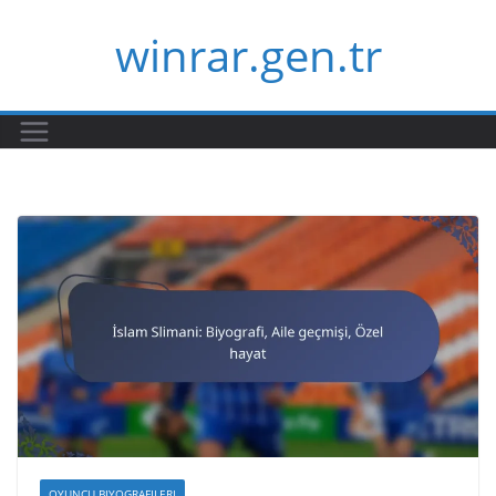
Skip
winrar.gen.tr
to
content
OYUNCU BIYOGRAFILERI