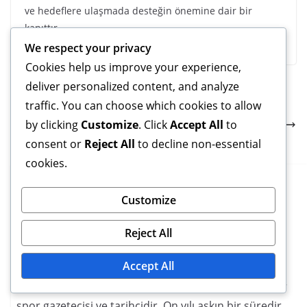
ve hedeflere ulaşmada desteğin önemine dair bir
kanıttır.
We respect your privacy
Cookies help us improve your experience,
deliver personalized content, and analyze
Farid Boulaya: Biyografi, Çocukluk, Erken Etkiler
traffic. You can choose which cookies to allow
Zinedine Ferhat: Uluslararası başarılar, Kulüp
by clicking
Customize
. Click
Accept All
to
başarıları, Dikkate değer performanslar
consent or
Reject All
to decline non-essential
cookies.
Customize
Reject All
Malik Benali
Accept All
Malik Benali, Cezayir futboluna odaklanan tutkulu bir
spor gazetecisi ve tarihçidir. On yılı aşkın bir süredir